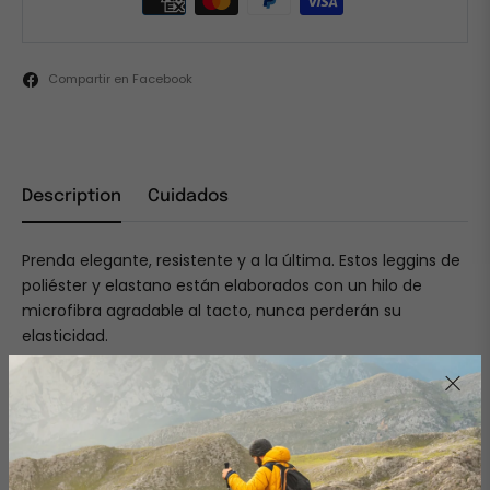
Compartir en Facebook
Description
Cuidados
Prenda elegante, resistente y a la última. Estos leggins de
poliéster y elastano están elaborados con un hilo de
microfibra agradable al tacto, nunca perderán su
elasticidad.
• 82% poliéster, 18% elastano
• Peso del tejido: 224 g/m² (6.61 oz/yd²)
• FPU 38-40
• Tela elástica en cuatro direcciones
• Cintura elástica