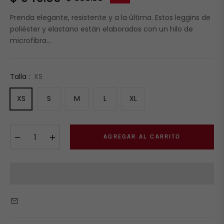
Precio
habitual
Prenda elegante, resistente y a la última. Estos leggins de
poliéster y elastano están elaborados con un hilo de
microfibra...
Talla :
XS
XS
S
M
L
XL
−
+
AGREGAR AL CARRITO