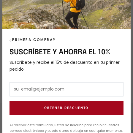
• Componentes del producto en blanco almacenado en
EEUU y México procedentes de China
• Componentes del producto en blanco almacenado en
la UE procedentes de China y Lituania
Guía de tallas
¿PRIMERA COMPRA?
XS
S
M
L
XL
SUSCRÍBETE Y AHORRA EL 10%
Cintura (cm)
64
68
72
80
88
Suscríbete y recibe el 15% de descuento en tu primer
pedido
Caderas (cm)
90
94
98
106
114
su-email@ejemplo.com
OBTENER DESCUENTO
WONDERFUL !
Al rellenar este formulario, usted se inscribe para recibir nuestros
correos electrónicos y puede darse de baja en cualquier momento.