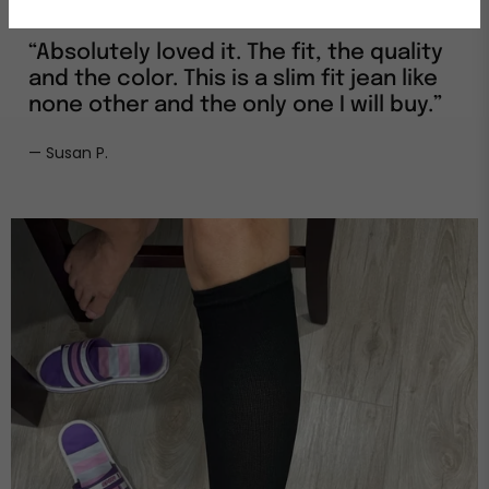
“Absolutely loved it. The fit, the quality
and the color. This is a slim fit jean like
none other and the only one I will buy.”
— Susan P.