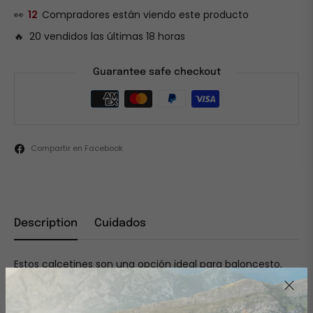
👀
12
Compradores están viendo este producto
🔥 20 vendidos las últimas 18 horas
Guarantee safe checkout
Compartir en Facebook
Description
Cuidados
Estos calcetines son una opción ideal para baloncesto,
béisbol, fútbol, fútbol, gimnasio, kickboxing, equitación,
correr, permite una práctica más segura.
Estos calcetines también se pueden utilizar en invierno